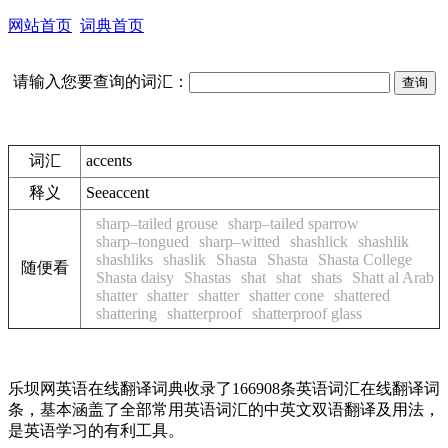
网站首页
词典首页
请输入您要查询的词汇：
词汇
accents
释义
See
accent
sharp–tailed grouse
sharp–tailed sparrow
sharp–tongued
sharp–witted
shashlick
shashlik
shashliks
shaslik
Shasta
Shasta
Shasta College
随便看
Shasta daisy
Shastas
shat
shat
shats
Shatt al Arab
shatter
shatter
shatter
shatter cone
shattered
shattering
shatterproof
shatterproof glass
乐坝网英语在线翻译词典收录了166908条英语词汇在线翻译词
条，基本涵盖了全部常用英语词汇的中英文双语翻译及用法，
是英语学习的有利工具。