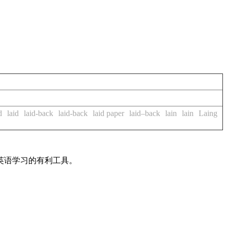
d
laid
laid-back
laid-back
laid paper
laid–back
lain
lain
Laing
英语学习的有利工具。