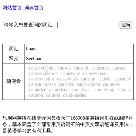
网站首页
词典首页
请输入您要查询的词汇：
词汇
hoars
释义
See
hoar
cause célèbre
caused
causerie
causeries
causes
causes célèbres
causeway
causewayed
causewaying
causeways
causing
caustic
causticly
随便看
caustic potash
caustics
caustic soda
cauteries
cauterize
cauterized
cauterizes
cauterizing
cautery
caution
caution
cautionaries
乐坝网英语在线翻译词典收录了166908条英语词汇在线翻译词
条，基本涵盖了全部常用英语词汇的中英文双语翻译及用法，
是英语学习的有利工具。