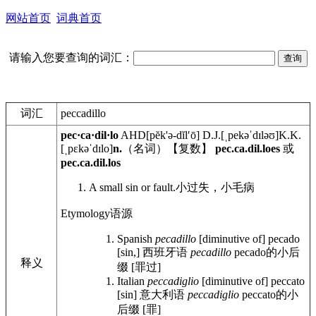
网站首页
词典首页
请输入您要查询的词汇：
词汇
peccadillo
pec·ca·dil·lo
AHD
[pĕk'ə-dĭlʹō]
D.J.
[ˌpekəˈdɪləʊ]
K.K.
[ˌpɛkəˈdɪlo]
n.
（名词）【复数】
pec.ca.dil.loes
或
pec.ca.dil.los
A small sin or fault.
小过失，小毛病
Etymology
语源
Spanish
pecadillo
[diminutive of] pecado
[sin,]
西班牙语
pecadillo
pecado的小后
释义
缀 [罪过]
Italian
peccadiglio
[diminutive of] peccato
[sin]
意大利语
peccadiglio
peccato的小
后缀 [罪]