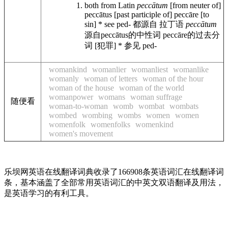
both from Latin
peccātum
[from neuter of]
peccātus [past participle of] peccāre [to
sin] * see ped-
都源自 拉丁语
peccātum
源自peccātus的中性词 peccāre的过去分
词 [犯罪] * 参见 ped-
womankind
womanlier
womanliest
womanlike
womanly
woman of letters
woman of the hour
woman of the house
woman of the world
womanpower
womans
woman suffrage
随便看
woman-to-woman
womb
wombat
wombats
wombed
wombing
wombs
women
women
womenfolk
womenfolks
womenkind
women's movement
乐坝网英语在线翻译词典收录了166908条英语词汇在线翻译词
条，基本涵盖了全部常用英语词汇的中英文双语翻译及用法，
是英语学习的有利工具。