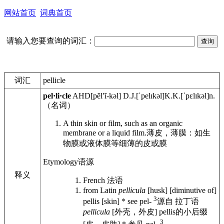
网站首页
词典首页
请输入您要查询的词汇：
词汇
pellicle
pel·li·cle
AHD
[pĕlʹĭ-kəl]
D.J.
[ˈpelɪkəl]
K.K.
[ˈpɛlɪkəl]
n.
（名词）
A thin skin or film, such as an organic
membrane or a liquid film.
薄皮，薄膜：如生
物膜或液体膜等细薄的皮或膜
Etymology
语源
释义
French
法语
from Latin
pellicula
[husk] [diminutive of]
3
pellis [skin] * see pel-
源自 拉丁语
pellicula
[外壳，外皮] pellis的小后缀
3