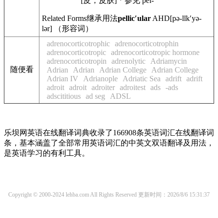
[皮，皮肤] * 参见 pel-
Related Forms
继承用法
pellicʹular
AHD
[pə-lĭkʹyə-
lər] （形容词）
adrenocorticotrophic
adrenocorticotrophin
adrenocorticotropic
adrenocorticotropic hormone
adrenocorticotropin
adrenolytic
Adriamycin
随便看
Adrian
Adrian
Adrian College
Adrian College
Adrian IV
Adrianople
Adriatic Sea
adrift
adrift
adroit
adroit
adroiter
adroitest
ads
-ads
adscititious
ad seg
ADSL
乐坝网英语在线翻译词典收录了166908条英语词汇在线翻译词
条，基本涵盖了全部常用英语词汇的中英文双语翻译及用法，
是英语学习的有利工具。
Copyright © 2000-2024 lehba.com All Rights Reserved
更新时间：2026/8/6 15:31:37