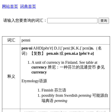
网站首页
词典首页
请输入您要查询的词汇：
词汇
penni
pen·ni
AHD
[pĕnʹē]
D.J.
[ˈpeniː]
K.K.
[ˈpɛni]
n.
（名
词）【复数】
pen.nis
或
pen.ni.a [pĕnʹē-ə]
A unit of currency in Finland. See table at
currency
辨尼：一种芬兰的流通货币 参见
currency
释义
Etymology
语源
Finnish
芬兰语
possibly from Swedish
penning
可能源自
瑞典语
penning