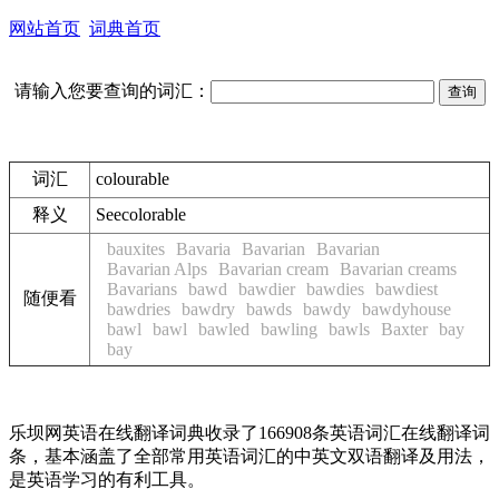
网站首页
词典首页
请输入您要查询的词汇：
词汇
colourable
释义
See
colorable
bauxites
Bavaria
Bavarian
Bavarian
Bavarian Alps
Bavarian cream
Bavarian creams
Bavarians
bawd
bawdier
bawdies
bawdiest
随便看
bawdries
bawdry
bawds
bawdy
bawdyhouse
bawl
bawl
bawled
bawling
bawls
Baxter
bay
bay
乐坝网英语在线翻译词典收录了166908条英语词汇在线翻译词
条，基本涵盖了全部常用英语词汇的中英文双语翻译及用法，
是英语学习的有利工具。