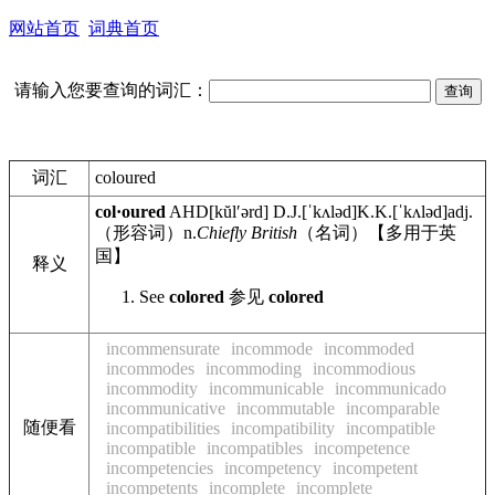
网站首页
词典首页
请输入您要查询的词汇：
词汇
coloured
col·oured
AHD
[kŭlʹərd]
D.J.
[ˈkʌləd]
K.K.
[ˈkʌləd]
adj.
（形容词）
n.
Chiefly British
（名词）【多用于英
国】
释义
See
colored
参见
colored
incommensurate
incommode
incommoded
incommodes
incommoding
incommodious
incommodity
incommunicable
incommunicado
incommunicative
incommutable
incomparable
随便看
incompatibilities
incompatibility
incompatible
incompatible
incompatibles
incompetence
incompetencies
incompetency
incompetent
incompetents
incomplete
incomplete