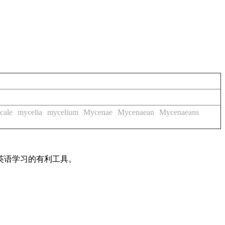
cale
mycelia
mycelium
Mycenae
Mycenaean
Mycenaeans
英语学习的有利工具。