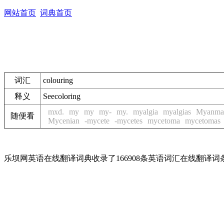
网站首页
词典首页
词汇
colouring
释义
See
coloring
mxd.
my
my
my-
my.
myalgia
myalgias
Myanma
随便看
Mycenian
-mycete
-mycetes
mycetoma
mycetomas
乐坝网英语在线翻译词典收录了166908条英语词汇在线翻