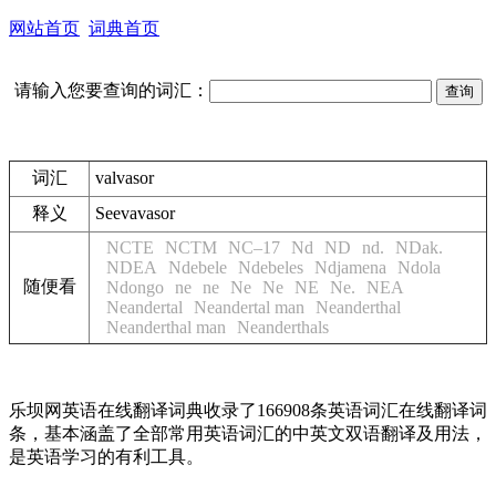
网站首页
词典首页
请输入您要查询的词汇：
词汇
valvasor
释义
See
vavasor
NCTE
NCTM
NC–17
Nd
ND
nd.
NDak.
NDEA
Ndebele
Ndebeles
Ndjamena
Ndola
随便看
Ndongo
ne
ne
Ne
Ne
NE
Ne.
NEA
Neandertal
Neandertal man
Neanderthal
Neanderthal man
Neanderthals
乐坝网英语在线翻译词典收录了166908条英语词汇在线翻译词
条，基本涵盖了全部常用英语词汇的中英文双语翻译及用法，
是英语学习的有利工具。