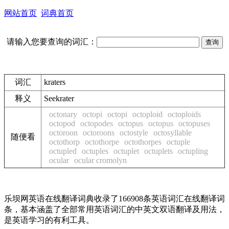
网站首页
词典首页
请输入您要查询的词汇：
词汇
kraters
释义
See
krater
octonary
octopi
octopi
octoploid
octoploids
octopod
octopodes
octopus
octopus
octopuses
octoroon
octoroons
octostyle
octosyllable
随便看
octothorp
octothorpe
octothorpes
octuple
octupled
octuples
octuplet
octuplets
octupling
ocular
ocular cromolyn
乐坝网英语在线翻译词典收录了166908条英语词汇在线翻译词
条，基本涵盖了全部常用英语词汇的中英文双语翻译及用法，
是英语学习的有利工具。