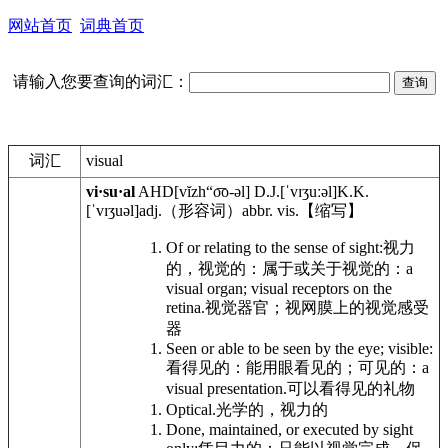
网站首页
词典首页
请输入您要查询的词汇：
词汇
visual
vi·su·al
AHD
[vĭzh“o͞o-əl]
D.J.
[ˈvɪʒuːəl]
K.K.
[ˈvɪʒuəl]
adj.
（形容词）
abbr.
vis.
【缩写】
Of or relating to the sense of sight:
视力
的，视觉的：属于或关于视觉的：
a
visual organ; visual receptors on the
retina.
视觉器官；视网膜上的视觉感受
器
Seen or able to be seen by the eye; visible:
看得见的：能用眼看见的；可见的：
a
visual presentation.
可以看得见的礼物
Optical.
光学的，视力的
Done, maintained, or executed by sight