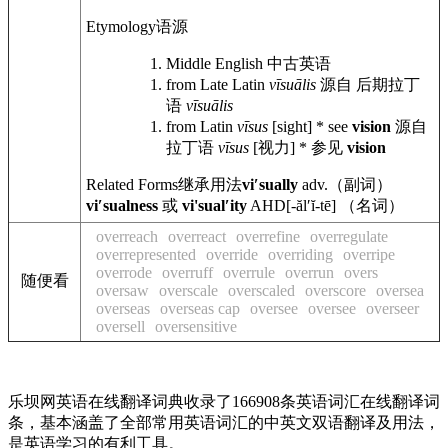
Etymology
语源
Middle English
中古英语
from Late Latin
vīsuālis
源自 后期拉丁
语
vīsuālis
from Latin
vīsus
[sight] * see
vision
源自
拉丁语
vīsus
[视力] * 参见
vision
Related Forms
继承用法
viʹsually
adv.
（副词）
viʹsualness
或
vi'sualʹity
AHD
[-ălʹĭ-tē] （名词）
overreach
overreact
overrefine
overregulate
overrepresented
override
overriding
overripe
overrode
overruff
overrule
overrun
overs
随便看
oversaw
overscale
overscaled
overscore
oversea
overseas
overseas cap
oversee
oversee
overseer
oversell
oversensitive
乐坝网英语在线翻译词典收录了166908条英语词汇在线翻译词
条，基本涵盖了全部常用英语词汇的中英文双语翻译及用法，
是英语学习的有利工具。